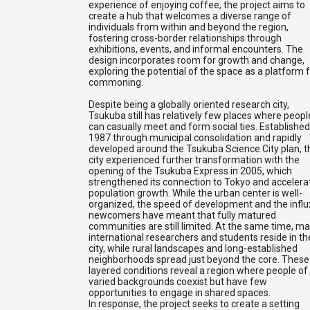
experience of enjoying coffee, the project aims to
create a hub that welcomes a diverse range of
individuals from within and beyond the region,
fostering cross-border relationships through
exhibitions, events, and informal encounters. The
design incorporates room for growth and change,
exploring the potential of the space as a platform 
commoning.
Despite being a globally oriented research city,
Tsukuba still has relatively few places where peopl
can casually meet and form social ties. Established
1987 through municipal consolidation and rapidly
developed around the Tsukuba Science City plan, t
city experienced further transformation with the
opening of the Tsukuba Express in 2005, which
strengthened its connection to Tokyo and accelera
population growth. While the urban center is well-
organized, the speed of development and the influ
newcomers have meant that fully matured
communities are still limited. At the same time, m
international researchers and students reside in th
city, while rural landscapes and long-established
neighborhoods spread just beyond the core. These
layered conditions reveal a region where people of
varied backgrounds coexist but have few
opportunities to engage in shared spaces.
In response, the project seeks to create a setting