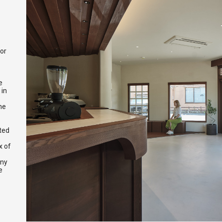
for
e
 in
he
ted
x of
any
e