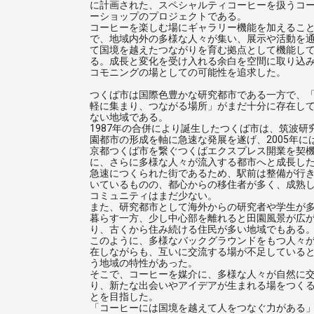
に計画された、スペシャルティコーヒーを扱うコ
ーショップのプロジェクトである。
コーヒーを楽しむ場にギャラリー機能を加えるこ
で、地域内外の多様な人々が集い、展示や活動を
て国境を越えたつながりを育む拠点として機能し
る。成長と変化を受け入れる余白を空間に取り込
コモニングの場としての可能性を追求した。
つくば市は国際色豊かな研究都市である一方で、
軽に集まり、つながる場所」がまだ十分に存在し
ない地域である。
1987年の合併により誕生したつくば市は、筑波研
園都市の形成を軸に急速な発展を遂げ、2005年に
京都つくば市を繋ぐつくばエクスプレス開業を契
に、さらに多様な人々が流入する都市へと成長し
急速につくられた街であるため、駅前は整備が行
いているものの、都心からの移住者が多く、成熟
コミュニティはまだ少ない。
また、研究都市として海外からの研究者や学生が
暮らす一方、少し中心部を離れると田園風景が広
り、古くから住み続ける住民が多い地域でもある
このように、多様なバックグラウンドをもつ人々
在しながらも、互いに交流する場が不足している
う地域の特性があった。
そこで、コーヒーを媒介に、多様な人々が自然に
り、新たな出会いやアイデアが生まれる場をつく
とを目指した。
「コーヒーには国境を越えて人をつなぐ力がある