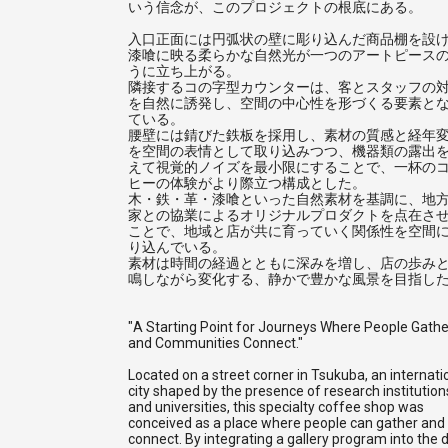
いう信念が、このプロジェクトの根底にある。
入口正面には円弧状の壁に彫り込んだ商品棚を設
漆喰に映る柔らかな自然光が一つのアートピース
うに立ち上がる。
隣接するコの字型カウンターは、客とスタッフの
を自然に誘発し、空間の中心性を形づくる要素と
ている。
腰壁には錆びた鉄板を採用し、素材の質感と経年
を空間の表情として取り込みつつ、機器類の露出
えて視覚的ノイズを最小限にすることで、一杯の
ヒーの体験がより際立つ構成とした。
木・鉄・革・漆喰といった自然素材を基調に、地
家との協業によるオリジナルプロダクトを点在さ
ことで、地域と店が共に育っていく関係性を空間
り込んでいる。
素材は時間の経過とともに深みを増し、店の歩み
鳴しながら変化する、静かで豊かな風景を目指し
"A Starting Point for Journeys Where People Gathe
and Communities Connect."
Located on a street corner in Tsukuba, an internati
city shaped by the presence of research institution
and universities, this specialty coffee shop was
conceived as a place where people can gather and
connect. By integrating a gallery program into the d