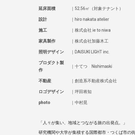
延床面積
｜52.56㎡（対象テナント）
設計
｜hiro nakata atelier
施工
｜株式会社 ie to niwa
家具製作
｜株式会社加藤木工
照明デザイン
｜DAISUKI LIGHT inc.
プロダクト製
｜十てつ Nishimaski
作
不動産
｜創造系不動産株式会社
ロゴデザイン
｜坪田将知
photo
｜中村晃
「人々が集い、地域とつながる旅の出発点。」
研究機関や大学が集積する国際都市・つくば市の