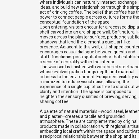
where individuals can naturally interact, exchange
ideas, and build new relationships through the sim
act of drinking coffee. The belief that coffee has t
power to connect people across cultures forms th
conceptual foundation of the space.
Upon entering, visitors encounter a recessed displ
shelf carved into an arc-shaped wall. Soft natural l
moves across the plaster surface, producing subtl
shadows that lend the element a quiet, art-like
presence. Adjacent to this wall, a U-shaped counte
encourages casual dialogue between guests and
staff, functioning as a spatial anchor that establis
a sense of centrality within the interior.
The wainscot is finished with weathered steel pane
whose evolving patina brings depth and material
richness to the environment. Equipment visibility is
minimized to reduce visual noise, allowing the
experience of a single cup of coffee to stand out w
clarity and intention. The space is composed to
heighten the sensory qualities of brewing, serving,
sharing coffee.
A palette of natural materials—wood, steel, leather
and plaster—creates a tactile and grounded
atmosphere. These are complemented by original
products made in collaboration with regional artisa
embedding local craft within the space and cultivat
a reciprocal relationship between the shop and its