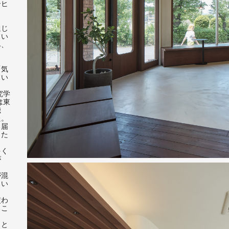
ーヒ
と
通じ
てい
み、
「気
てい
究学
は東
機
た。
き届
した
多く
が
。
が混
とい
交わ
るこ
」と