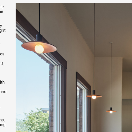
ple
he
e
ay
ight
e
r
hes
ls,
ith
 and
,
ns,
ing