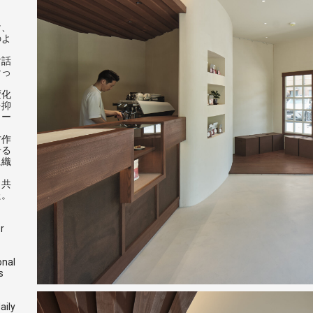
け、
のよ
対話
なっ
変化
を抑
コー
方作
せる
に織
と共
た。
r
onal
s
aily