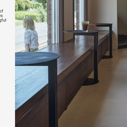
of
es
gful