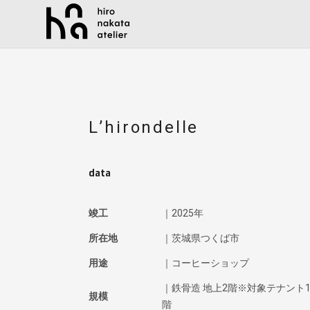
L’hirondelle
data
竣工
｜2025年
所在地
｜茨城県つくば市
用途
｜コーヒーショップ
｜鉄骨造 地上2階※対象テナント
規模
階