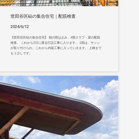
世田谷区砧の集合住宅｜配筋検査
2024/6/12
【世田谷区砧の集合住宅】 朝の雨は止み、4階スラブ・梁の配筋
検査。 これから2日に渡る打設工事に入ります。 1階は、サッシ
が取り付けられ、これから内装工事に入っていきます。 上棟まで
もう少しです。