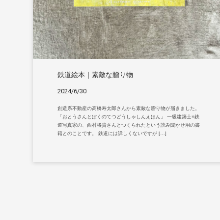
鉄道絵本｜素敵な贈り物
2024/6/30
創造系不動産の高橋寿太郎さんから素敵な贈り物が届きました。
「おとうさんとぼくのてつどうしゃしんえほん」 一級建築士×鉄
道写真家の、西村将貴さんとつくられたという読み聞かせ用の書
籍とのことです。 鉄道には詳しくないですが […]