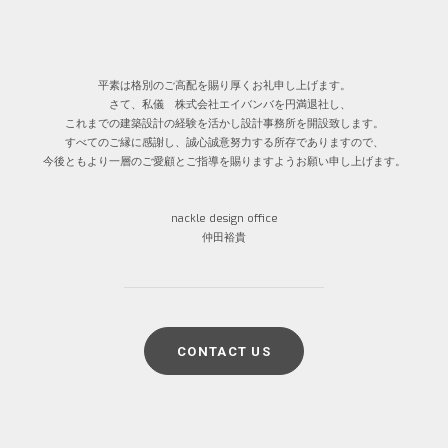
平素は格別のご高配を賜り厚くお礼申し上げます。
さて、私儀 株式会社エイバンバを円満退社し、
これまでの建築設計の経験を活かし設計事務所を開設致します。
すべてのご縁に感謝し、誠心誠意努力する所存でありますので、
今後ともより一層のご愛顧とご指導を賜りますようお願い申し上げます。
nackle design office
仲田裕貴
CONTACT US